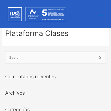
Main
Men
Plataforma Clases
S
e
a
r
Comentarios recientes
c
h
Archivos
f
o
r
Categorías